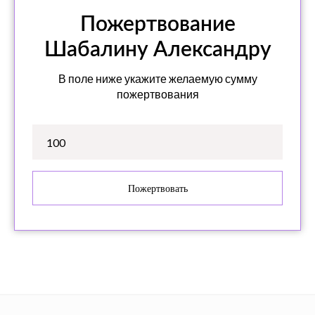
Способы оплаты
Пожертвование
Политика
Шабалину Александру
конфиденциальности
В поле ниже укажите желаемую сумму
пожертвования
Связь с нами
Контакты
Пожертвовать
Благотворительный фонд "ЯМИНЕ", 2022