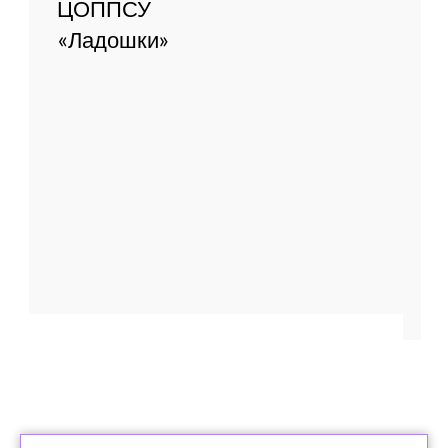
О нас
Главная
Новости
Документы
О фонде
Отчеты
Дети фонда