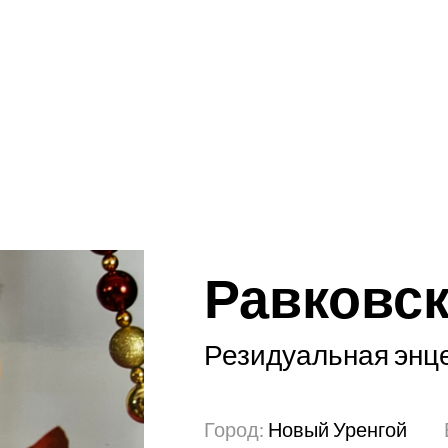
Равковс
Резидуальная энц
Город:
Новый Уренгой