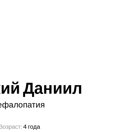
кий Даниил
ефалопатия
Возраст:
4 года