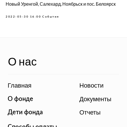
Новый Уренгой, Салехард, Ноябрьск и пос. Белоярск
Отчеты
Дети фонда
2022-05-30 16:00
События
Способы оплаты
Политика
конфиденциальности
Связь с нами
Контакты
Благотворительный фонд "ЯМИНЕ", 2022