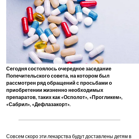
Сегодня состоялось очередное заседание
Попечительского совета, на котором был
рассмотрен ряд обращений с просьбами о
приобретении жизненно необходимых
препаратов, таких как «Осполот», «Прогликем»,
«Сабрил», «Дефлазакорт».
О нас
Главная
Новости
Совсем скоро эти лекарства будут доставлены детям в
Документы
О фонде