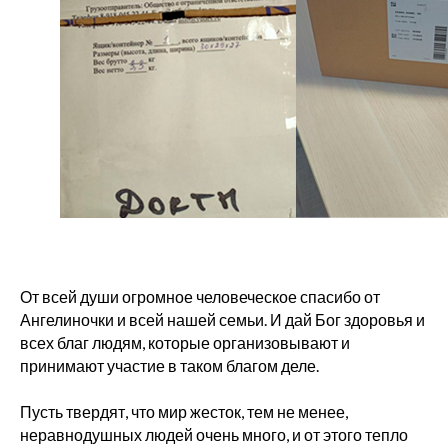
О нас
От всей души огромное человеческое спасибо от
Ангелиночки и всей нашей семьи. И дай Бог здоровья и
Главная
Новости
всех благ людям, которые организовывают и
принимают участие в таком благом деле.
Документы
О фонде
Отчеты
Пусть твердят, что мир жесток, тем не менее,
Дети фонда
неравнодушных людей очень много, и от этого тепло
Способы оплаты