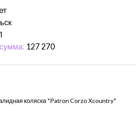
ет
ьск
П
сумма:
127 270
лидная коляска "Patron Corzo Xcountry"