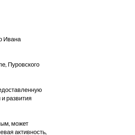
о Ивана
але, Пуровского
редоставленную
 и развития
вым, может
евая активность,