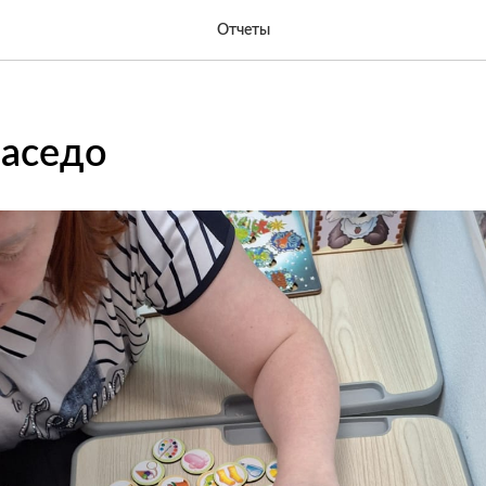
Отчеты
васедо