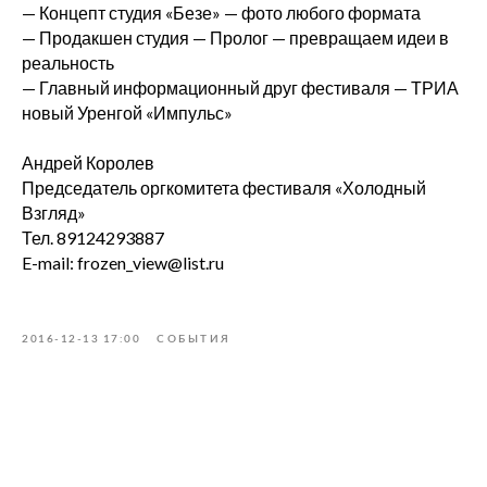
— Концепт студия «Безе» — фото любого формата
— Продакшен студия — Пролог — превращаем идеи в
реальность
— Главный информационный друг фестиваля — ТРИА
новый Уренгой «Импульс»
Андрей Королев
Председатель оргкомитета фестиваля «Холодный
Взгляд»
О нас
Тел. 89124293887
E-mail: frozen_view@list.ru
Главная
Новости
Документы
О фонде
2016-12-13 17:00
СОБЫТИЯ
Отчеты
Дети фонда
Способы оплаты
Политика
конфиденциальности