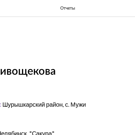
Отчеты
ривощекова
:
Шурышкарский район, с. Мужи
 Челябинск, "Сакура"