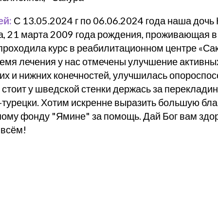
ей:
С 13.05.2024 г по 06.06.2024 года наша доч
а, 21 марта 2009 года рождения, проживающая
 проходила курс в реабилитационном центре «Саку
ремя лечения у нас отмечены улучшение активны
них и нижних конечностей, улучшилась опороспо
 стоит у шведской стенки держась за перекладин
о-турецки. Хотим искренне выразить большую бл
ому фонду "Ямине" за помощь. Дай Бог вам здор
 всём!