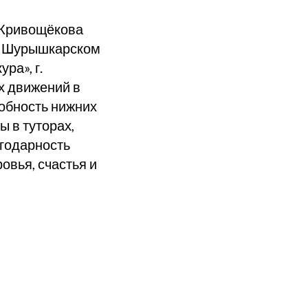
ь Кривощёкова
 в Шурышкарском
ра», г.
х движений в
собность нижних
ы в туторах,
агодарность
овья, счастья и