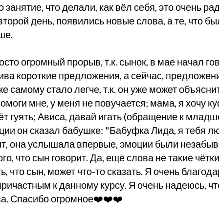
 занятие, что делали, как вёл себя, это очень рад
второй день, появились новые слова, а те, что бы
ше.
осто огромный прорыв, т.к. сынок, в мае начал го
сива короткие предложения, а сейчас, предложен
е самому стало легче, т.к. он уже может объяснить
омоги мне, у меня не повучается; мама, я хочу ку
ёт гуять; Ависа, давай игать (обращение к младше
ии он сказал бабушке: "Бабуфка Лида, я тебя лю
бит, она услышала впервые, эмоции были незабыв
о, что сын говорит. Да, ещё слова не такие чётки
, что сын, может что-то сказать. Я очень благод
причастным к данному курсу. Я очень надеюсь, ч
ва. Спасибо огромное❤️❤️❤️