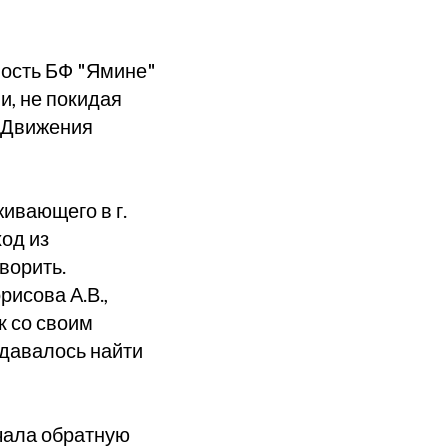
ость БФ "Ямине"
и, не покидая
 "Движения
живающего в г.
од из
ворить.
рисова А.В.,
к со своим
удавалось найти
чала обратную