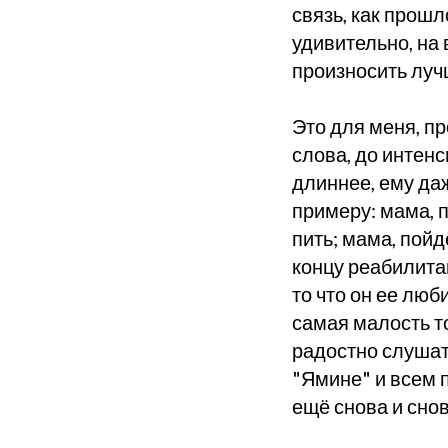
связь, как прошло
удивительно, на 
произносить луч
Это для меня, пр
слова, до интен
длиннее, ему даж
примеру: мама, п
пить; мама, пойд
концу реабилитац
то что он ее лю
самая малость тог
радостно слушать
"Ямине" и всем 
ещё снова и сно