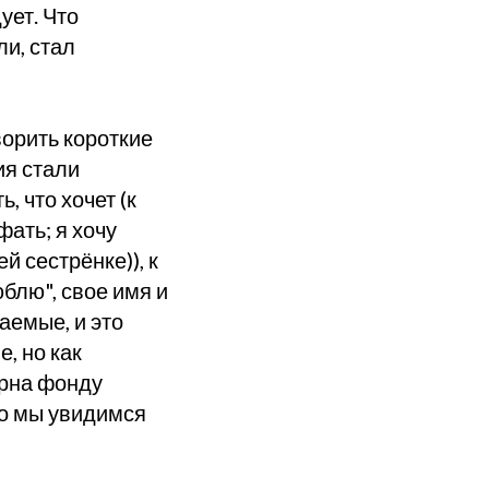
ует. Что
ли, стал
ворить короткие
ия стали
, что хочет (к
фать; я хочу
й сестрёнке)), к
блю", свое имя и
аемые, и это
е, но как
арна фонду
то мы увидимся