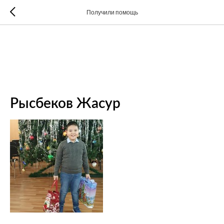
Получили помощь
Рысбеков Жасур