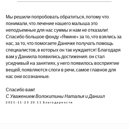
Мы решили попробовать обратиться, потому что
понимали, что лечение нашего малыша это
неподъемные для нас суммы и нам не отказали!
Спасибо большое фонду «Ямине» за то, что взялись за
нас, за то, что помогаете Данечке получать помощь
специалистов, в которых он так нуждается! Благодаря
вам у Даниила появились достижения: он стал
усидчивый на занятиях, у него появилось восприятие
О нас
вещей, появляются слоги в речи, самое главное для
нас они осознанные.
Главная
Новости
Спасибо вам!
Документы
С Уважением Волокитины Наталья и Даниил
О фонде
2021-11-23 20:11
Благодарности
Отчеты
Дети фонда
Способы оплаты
Политика