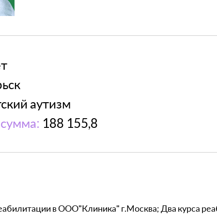
ет
ьск
ский аутизм
сумма:
188 155,8
еабилитации в ООО"Клиника" г.Москва; Два курса ре