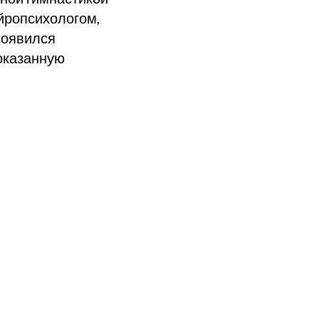
ейропсихологом,
появился
 оказанную