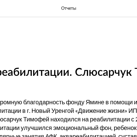
Отчеты
реабилитации. Слюсарчук
громную благодарность фонду Ямине в помощи и
итации в г. Новый Уренгой «Движение жизни» ИП 
юсарчук Тимофей находился на реабилитации с 2
итации улучшился эмоциональный фон, ребенок
улярные занятия АФК, аквареабилитацией, суста