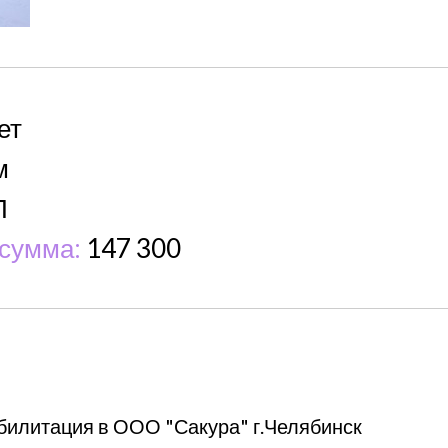
ет
м
П
сумма:
147 300
илитация в ООО "Сакура" г.Челябинск